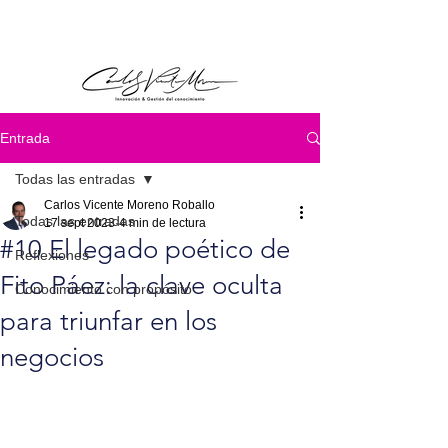
Entrada
Todas las entradas
Carlos Vicente Moreno Roballo
Todas las entradas
17 sept 2023
4 min de lectura
#10 El legado poético de
Reflexiones
Fito Páez: la clave oculta
Conocimiento con propósito
para triunfar en los
negocios