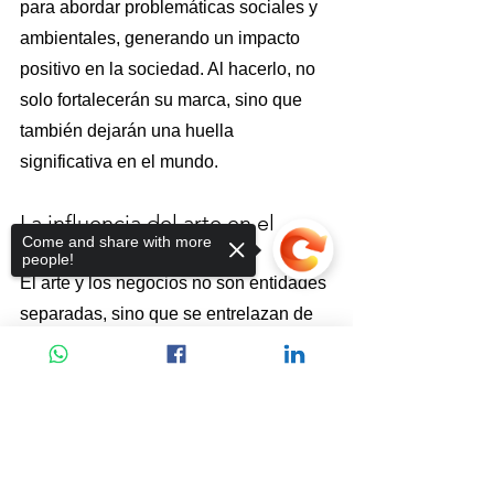
para abordar problemáticas sociales y 
ambientales, generando un impacto 
positivo en la sociedad. Al hacerlo, no 
solo fortalecerán su marca, sino que 
también dejarán una huella 
significativa en el mundo.
La influencia del arte en el 
Come and share with more
mundo empresarial
people!
El arte y los negocios no son entidades 
separadas, sino que se entrelazan de 
manera poderosa. La fusión del arte y 
los negocios nos permite trascender lo 
convencional, romper barreras y 
Sorry, the checkout page does not
encontrar nuevas formas de crear valor.
support sharing
Copied to clipboard
Fito Páez, a través de su música y 