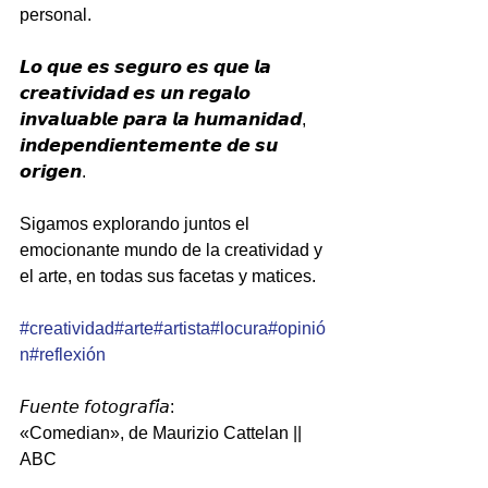
personal.
𝙇𝙤 𝙦𝙪𝙚 𝙚𝙨 𝙨𝙚𝙜𝙪𝙧𝙤 𝙚𝙨 𝙦𝙪𝙚 𝙡𝙖 
𝙘𝙧𝙚𝙖𝙩𝙞𝙫𝙞𝙙𝙖𝙙 𝙚𝙨 𝙪𝙣 𝙧𝙚𝙜𝙖𝙡𝙤 
𝙞𝙣𝙫𝙖𝙡𝙪𝙖𝙗𝙡𝙚 𝙥𝙖𝙧𝙖 𝙡𝙖 𝙝𝙪𝙢𝙖𝙣𝙞𝙙𝙖𝙙, 
𝙞𝙣𝙙𝙚𝙥𝙚𝙣𝙙𝙞𝙚𝙣𝙩𝙚𝙢𝙚𝙣𝙩𝙚 𝙙𝙚 𝙨𝙪 
𝙤𝙧𝙞𝙜𝙚𝙣.
Sigamos explorando juntos el 
emocionante mundo de la creatividad y 
el arte, en todas sus facetas y matices.
#creatividad
#arte
#artista
#locura
#opinió
n
#reflexión
𝘍𝘶𝘦𝘯𝘵𝘦 𝘧𝘰𝘵𝘰𝘨𝘳𝘢𝘧𝘪́𝘢:
«Comedian», de Maurizio Cattelan || 
ABC