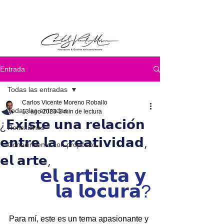
Entrada
Todas las entradas
Carlos Vicente Moreno Roballo
Todas las entradas
13 ago 2023
2 min de lectura
¿𝗘𝘅𝗶𝘀𝘁𝗲 𝘂𝗻𝗮 𝗿𝗲𝗹𝗮𝗰𝗶𝗼́𝗻
Reflexiones
𝗲𝗻𝘁𝗿𝗲 𝗹𝗮 𝗰𝗿𝗲𝗮𝘁𝗶𝘃𝗶𝗱𝗮𝗱,
Conocimiento con propósito
𝗲𝗹 𝗮𝗿𝘁𝗲,
𝗲𝗹 𝗮𝗿𝘁𝗶𝘀𝘁𝗮 𝘆 
𝗹𝗮 𝗹𝗼𝗰𝘂𝗿𝗮?
Para mí, este es un tema apasionante y 