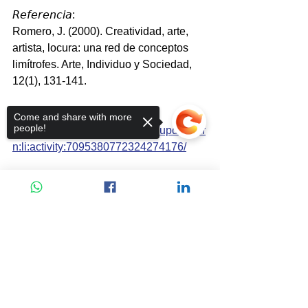
𝘙𝘦𝘧𝘦𝘳𝘦𝘯𝘤𝘪𝘢:
Romero, J. (2000). Creatividad, arte, 
artista, locura: una red de conceptos 
limítrofes. Arte, Individuo y Sociedad, 
12(1), 131-141. 
Publicado en Linkedin
Come and share with more
people!
https://www.linkedin.com/feed/update/ur
n:li:activity:7095380772324274176/
Sorry, the checkout page does not
support sharing
Copied to clipboard