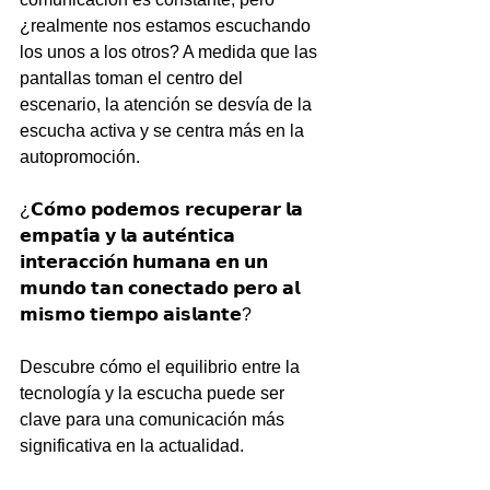
¿realmente nos estamos escuchando 
los unos a los otros? A medida que las 
pantallas toman el centro del 
escenario, la atención se desvía de la 
escucha activa y se centra más en la 
autopromoción.
¿𝗖𝗼́𝗺𝗼 𝗽𝗼𝗱𝗲𝗺𝗼𝘀 𝗿𝗲𝗰𝘂𝗽𝗲𝗿𝗮𝗿 𝗹𝗮 
𝗲𝗺𝗽𝗮𝘁𝗶́𝗮 𝘆 𝗹𝗮 𝗮𝘂𝘁𝗲́𝗻𝘁𝗶𝗰𝗮 
𝗶𝗻𝘁𝗲𝗿𝗮𝗰𝗰𝗶𝗼́𝗻 𝗵𝘂𝗺𝗮𝗻𝗮 𝗲𝗻 𝘂𝗻 
𝗺𝘂𝗻𝗱𝗼 𝘁𝗮𝗻 𝗰𝗼𝗻𝗲𝗰𝘁𝗮𝗱𝗼 𝗽𝗲𝗿𝗼 𝗮𝗹 
𝗺𝗶𝘀𝗺𝗼 𝘁𝗶𝗲𝗺𝗽𝗼 𝗮𝗶𝘀𝗹𝗮𝗻𝘁𝗲?
Descubre cómo el equilibrio entre la 
tecnología y la escucha puede ser 
clave para una comunicación más 
significativa en la actualidad.