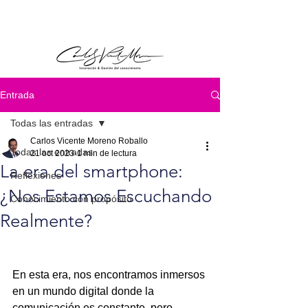
Entrada
Todas las entradas
Carlos Vicente Moreno Roballo
Todas las entradas
21 oct 2023
1 min de lectura
La era del smartphone:
Reflexiones
¿Nos Estamos Escuchando
Conocimiento con propósito
Realmente?
En esta era, nos encontramos inmersos 
en un mundo digital donde la 
comunicación es constante, pero 