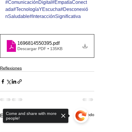
#ComunicaciónDigital
#EmpatíaConect
ada
#TecnologíaYEscucha
#Desconexió
nSaludable
#InteracciónSignificativa
1696814550395
.pdf
Descargar PDF • 135KB
Reflexiones
Come and share with more
Ver todo
Entradas recientes
people!